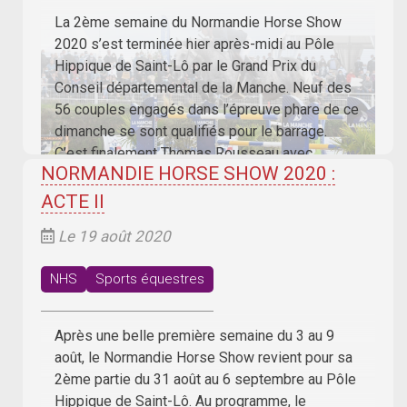
La 2ème semaine du Normandie Horse Show
2020 s’est terminée hier après-midi au Pôle
Hippique de Saint-Lô par le Grand Prix du
Conseil départemental de la Manche. Neuf des
56 couples engagés dans l’épreuve phare de ce
dimanche se sont qualifiés pour le barrage.
C’est finalement Thomas Rousseau avec
NORMANDIE HORSE SHOW 2020 :
Baboun des Flagues, derniers à s’élancer
ACTE II
Le 19 août 2020
NHS
Sports équestres
Après une belle première semaine du 3 au 9
août, le Normandie Horse Show revient pour sa
2ème partie du 31 août au 6 septembre au Pôle
Hippique de Saint-Lô. Au programme, le