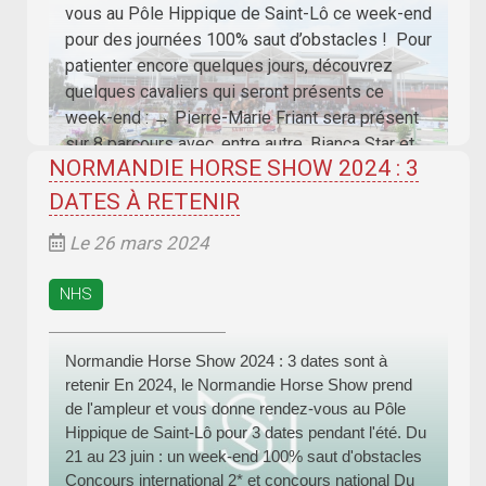
vous au Pôle Hippique de Saint-Lô ce week-end
pour des journées 100% saut d’obstacles ! Pour
patienter encore quelques jours, découvrez
quelques cavaliers qui seront présents ce
week-end : → Pierre-Marie Friant sera présent
sur 8 parcours avec, entre autre, Bianca Star et
NORMANDIE HORSE SHOW 2024 : 3
Urdy d’Astrée. Lors du NHS de 2020, il avait
DATES À RETENIR
Le 26 mars 2024
NHS
Normandie Horse Show 2024 : 3 dates sont à
retenir En 2024, le Normandie Horse Show prend
de l'ampleur et vous donne rendez-vous au Pôle
Hippique de Saint-Lô pour 3 dates pendant l'été. Du
21 au 23 juin : un week-end 100% saut d'obstacles
Concours international 2* et concours national Du