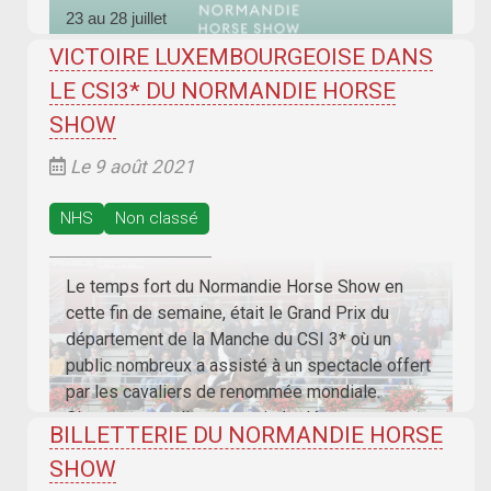
23 au 28 juillet
VICTOIRE LUXEMBOURGEOISE DANS
LE CSI3* DU NORMANDIE HORSE
SHOW
Le 9 août 2021
NHS
Non classé
Le temps fort du Normandie Horse Show en
cette fin de semaine, était le Grand Prix du
département de la Manche du CSI 3* où un
public nombreux a assisté à un spectacle offert
par les cavaliers de renommée mondiale.
Cinquante cavaliers ont pris le départ pour se
BILLETTERIE DU NORMANDIE HORSE
mesurer à ce parcours à 1m50 qui
SHOW