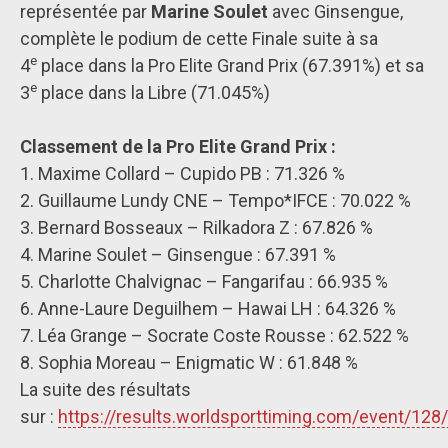
représentée par
Marine Soulet
avec Ginsengue,
complète le podium de cette Finale suite à sa
e
4
place dans la Pro Elite Grand Prix (67.391%) et sa
e
3
place dans la Libre (71.045%)
Classement de la Pro Elite Grand Prix :
1. Maxime Collard – Cupido PB : 71.326 %
2. Guillaume Lundy CNE – Tempo*IFCE : 70.022 %
3. Bernard Bosseaux – Rilkadora Z : 67.826 %
4. Marine Soulet – Ginsengue : 67.391 %
5. Charlotte Chalvignac – Fangarifau : 66.935 %
6. Anne-Laure Deguilhem – Hawai LH : 64.326 %
7. Léa Grange – Socrate Coste Rousse : 62.522 %
8. Sophia Moreau – Enigmatic W : 61.848 %
La suite des résultats
sur :
https://results.worldsporttiming.com/event/128