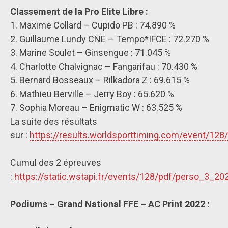
Classement de la Pro Elite Libre :
1. Maxime Collard – Cupido PB : 74.890 %
2. Guillaume Lundy CNE – Tempo*IFCE : 72.270 %
3. Marine Soulet – Ginsengue : 71.045 %
4. Charlotte Chalvignac – Fangarifau : 70.430 %
5. Bernard Bosseaux – Rilkadora Z : 69.615 %
6. Mathieu Berville – Jerry Boy : 65.620 %
7. Sophia Moreau – Enigmatic W : 63.525 %
La suite des résultats
sur :
https://results.worldsporttiming.com/event/128
Cumul des 2 épreuves
:
https://static.wstapi.fr/events/128/pdf/perso_3_2
Podiums – Grand National FFE – AC Print 2022 :